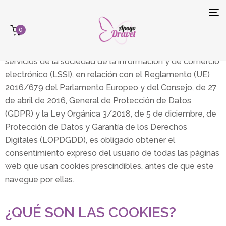
INFORMACIÓN SOBRE COOKIES
Tog
0
navi
Conforme con la Ley 34/2002, de 11 de julio, de
servicios de la sociedad de la información y de comercio
electrónico (LSSI), en relación con el Reglamento (UE)
2016/679 del Parlamento Europeo y del Consejo, de 27
de abril de 2016, General de Protección de Datos
(GDPR) y la Ley Orgánica 3/2018, de 5 de diciembre, de
Protección de Datos y Garantía de los Derechos
Digitales (LOPDGDD), es obligado obtener el
consentimiento expreso del usuario de todas las páginas
web que usan cookies prescindibles, antes de que este
navegue por ellas.
¿QUÉ SON LAS COOKIES?