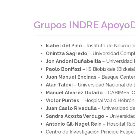
6
6
5
7
7
6
Grupos
INDRE
ApoyoDr
8
8
7
9
9
8
Isabel del Pino
– Instituto de Neuroci
Onintza Sagredo
– Universidad Compl
9
Jon Andoni Duñabeitia
– Universidad N
Paolo Bonifazi
– IIS Biobizkaia (Bizkaia)
Juan Manuel Encinas
– Basque Center
Alan Talevi
– Universidad Nacional de L
Manuel Álvarez Dolado
– CABIMER, C
Víctor Puntes
– Hospital Vall d´Hebrón
Juan Casto Rivadulla
– Universidad d
Sandra Acosta Verdugo
– Universida
Antonio Gil-Nagel Rein
– Hospital Rube
Centro de Investigación Príncipe Felipe,