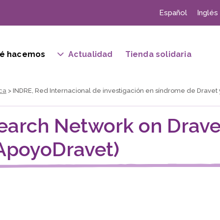
Español
Inglés
é hacemos
Actualidad
Tienda solidaria
ica
> INDRE, Red Internacional de investigación en síndrome de Dravet y
search Network on Drave
ApoyoDravet)