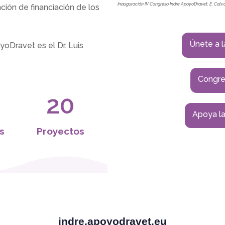
Inauguración IV Congreso Indre ApoyoDravet: E. Calvo
ción de financiación de los
Únete a 
oDravet es el Dr. Luis
0
1
Congre
2
0
Apoya l
3
1
s
Proyectos
4
2
5
3
6
4
i
n
d
r
e
.
a
p
o
y
o
d
r
a
v
e
t
.
e
u