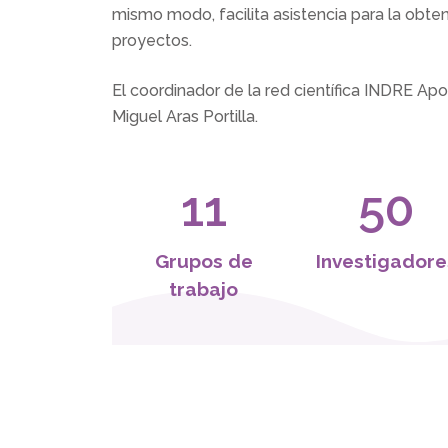
1
mismo modo, facilita asistencia para la obten
proyectos.
2
El coordinador de la red científica
INDRE
Apoy
3
Miguel Aras Portilla.
0
0
4
1
1
5
0
2
2
6
1
Grupos de
Investigadore
trabajo
3
3
7
2
4
4
8
3
5
5
9
4