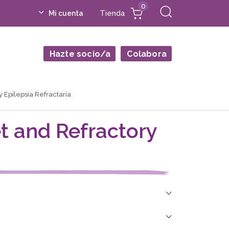
0
Tienda
Mi cuenta
Hazte socio/a
Colabora
 Epilepsia Refractaría
t and Refractory