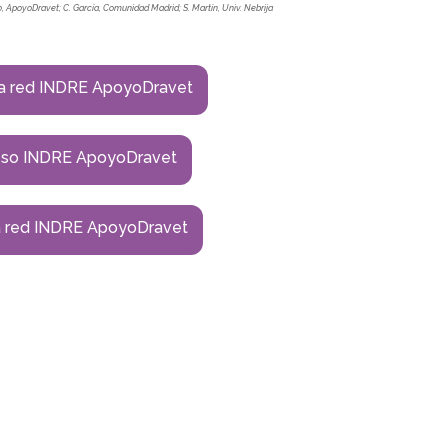
, ApoyoDravet; C. García, Comunidad Madrid; S. Martín, Univ. Nebrija
la red INDRE ApoyoDravet
so INDRE ApoyoDravet
a red INDRE ApoyoDravet