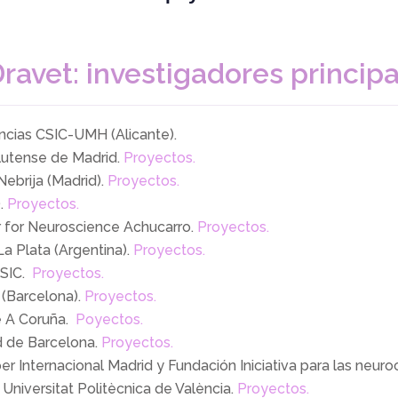
7
5
8
6
avet: investigadores princip
9
7
8
encias CSIC-UMH (Alicante).
utense de Madrid.
Proyectos.
9
ebrija (Madrid).
Proyectos.
.
Proyectos.
 for Neuroscience Achucarro.
Proyectos.
a Plata (Argentina).
Proyectos.
SIC.
Proyectos.
 (Barcelona).
Proyectos.
e A Coruña.
Poyectos.
d de Barcelona.
Proyectos.
r Internacional Madrid y Fundación Iniciativa para las neuroc
 Universitat Politècnica de València.
Proyectos.