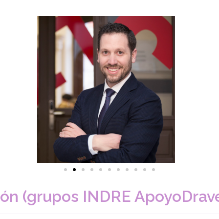
ión (grupos
INDRE
ApoyoDrave