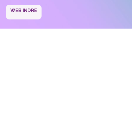
WEB INDRE
Servicio de promoción y aceleración de proyectos
científicos y tecnológicos
Liderazgo de Red Internacional de Investigación INDRE.
Unidad de Investigación Social sobre epilepsias
Universidad Nebrija ApoyoDravet.
Estudios, ensayos y programas clínicos.
Desarrollo de herramientas de investigación.