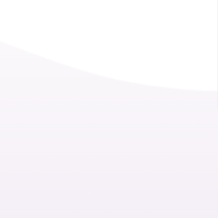
Servicio de transferencia al mercado e impulso
empresarial.
Actividades formativas y congresuales.
Tecnología orientada al paciente
Apoyo a los afectados/as y su entorno
Servicio de Información Orientada (SIO)
Plataforma de intervención cognitiva
Educación inclusiva en epilepsias