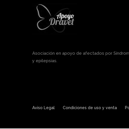
Asociación en apoyo de afectados por Síndro
y epilepsias.
Aviso Legal
Condiciones de uso y venta
Po