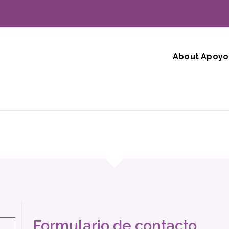
About Apoyo
Formulario de contacto