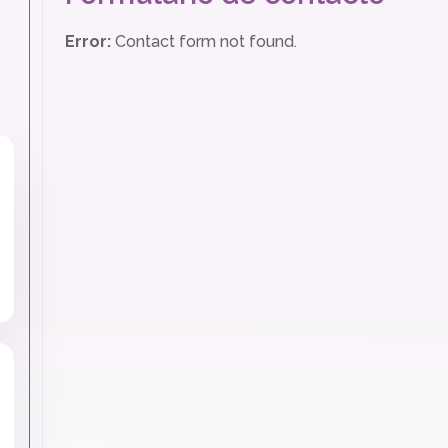
Error:
Contact form not found.