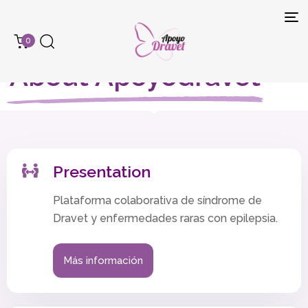
Tog
Home
> About Apoyodravet
0
navi
About Apoyodravet
Presentation
Plataforma colaborativa de síndrome de
Dravet y enfermedades raras con epilepsia.
Más información