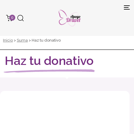
Tog
0
navi
Inicio
>
Suma
> Haz tu donativo
Haz tu donativo