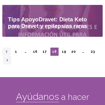
Tips ApoyoDravet: Dieta Keto
para Dravet y epilepsias raras
1
…
16
17
18
19
20
…
23
Ayúdanos
a hacer