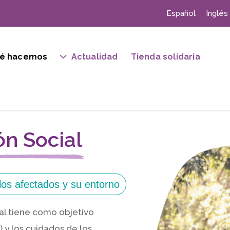
Español
Inglés
é hacemos
Actualidad
Tienda solidaria
ón Social
os afectados y su entorno
ial tiene como objetivo
) y los cuidados de los