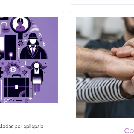
ctadas por epilepsia
Co