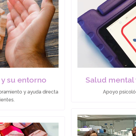
 y su entorno
Salud mental 
oramiento y ayuda directa
Apoyo psicoló
nientes.