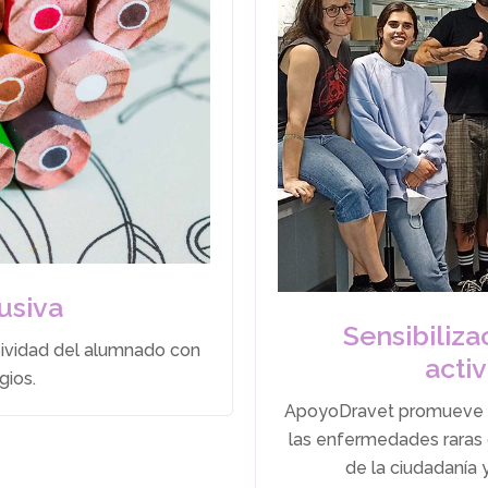
usiva
Sensibiliza
sividad del alumnado con
acti
gios.
ApoyoDravet promueve ini
las enfermedades raras 
de la ciudadanía 