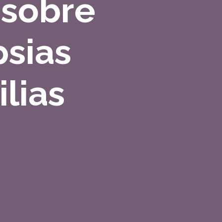
 sobre
psias
lias