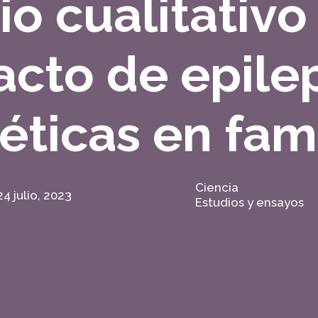
io cualitativo
cto de epile
éticas en fami
Ciencia
24 julio, 2023
Estudios y ensayos