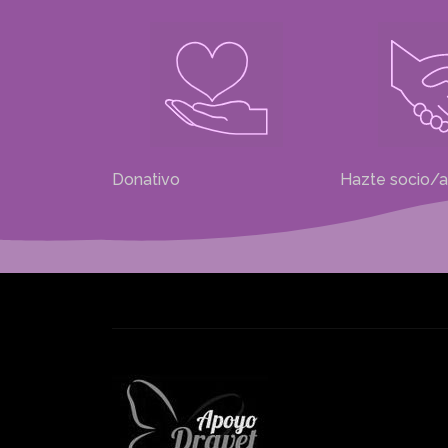
Donativo
Hazte socio/a