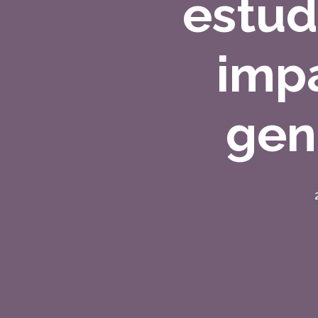
estud
impa
gen