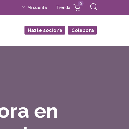
0
Tienda
Mi cuenta
Hazte socio/a
Colabora
ora en