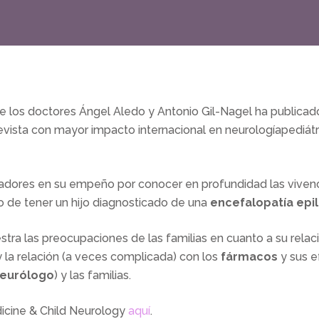
e los doctores Ángel Aledo y Antonio Gil-Nagel ha publicad
 revista con mayor impacto internacional en neurologíapediá
adores en su empeño por conocer en profundidad las vivenci
 de tener un hijo diagnosticado de una
encefalopatía epi
estra las preocupaciones de las familias en cuanto a su rela
y la relación (a veces complicada) con los
fármacos
y sus ef
eurólogo
) y las familias.
icine & Child Neurology
aquí
.