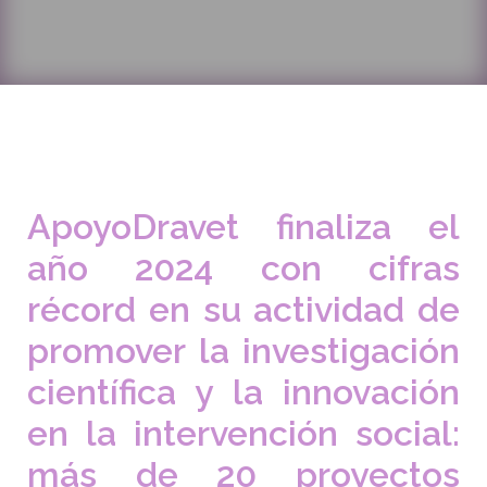
ApoyoDravet finaliza el
año 2024 con cifras
récord en su actividad de
promover la investigación
científica y la innovación
en la intervención social:
más de 20 proyectos