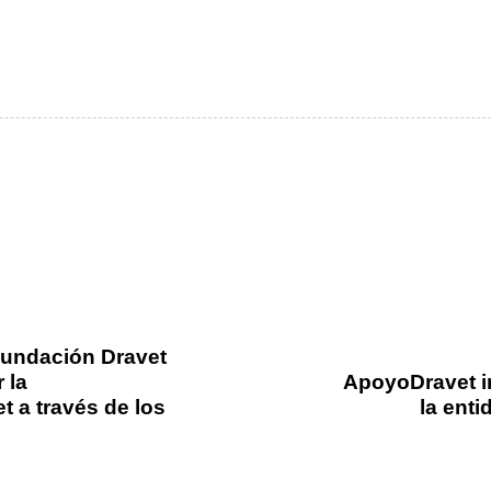
Fundación Dravet
 la
ApoyoDravet in
t a través de los
la ent