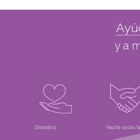
Ayú
y a m
Donativo
Hazte socio/a