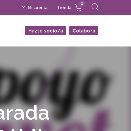
0
Tienda
Mi cuenta
Hazte socio/a
Colabora
arada