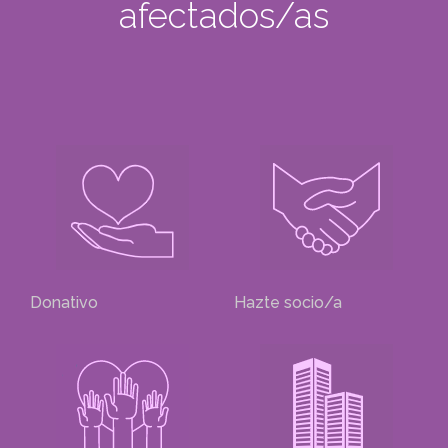
afectados/as
Donativo
Hazte socio/a