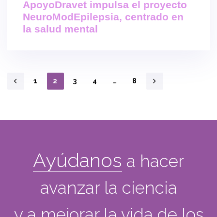
ApoyoDravet impulsa el proyecto
NeuroModEpilepsia, centrado en
la salud mental
1
2
3
4
…
8
Ayúdanos
a hacer
avanzar la ciencia
y a mejorar la vida de los