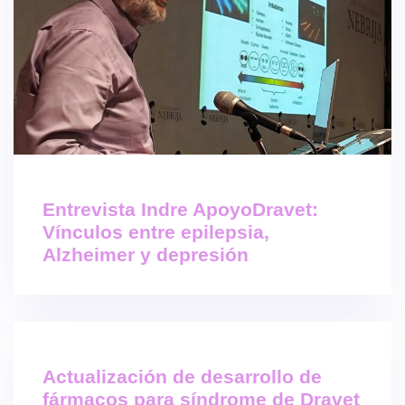
Entrevista Indre ApoyoDravet:
Vínculos entre epilepsia,
Alzheimer y depresión
Actualización de desarrollo de
fármacos para síndrome de Dravet