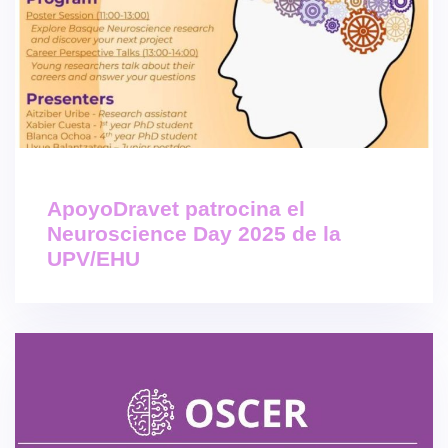
ApoyoDravet patrocina el
Neuroscience Day 2025 de la
UPV/EHU