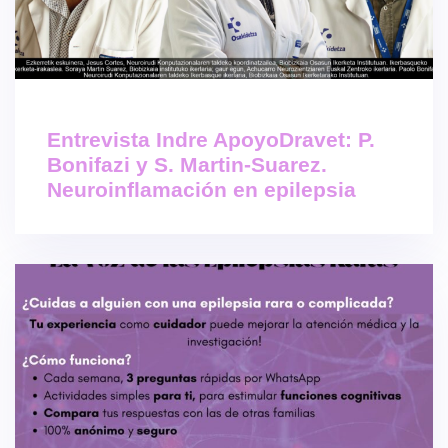
Entrevista Indre ApoyoDravet: P.
Bonifazi y S. Martin-Suarez.
Neuroinflamación en epilepsia