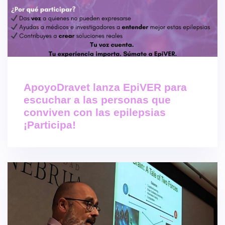
ApoyoDravet lanza EpiVER para
escuchar a las personas que
conviven con las epilepsias
¡Participa!