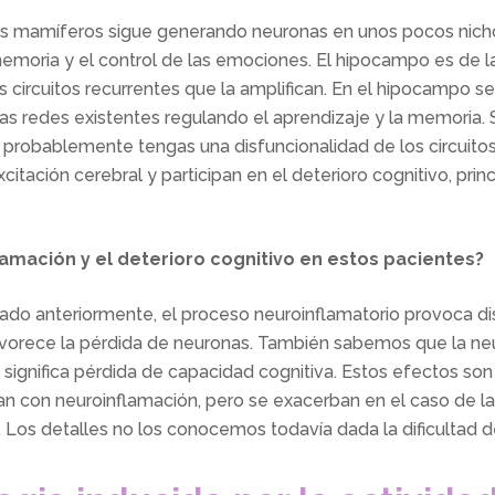
los mamíferos sigue generando neuronas en unos pocos nich
memoria y el control de las emociones. El hipocampo es de la
us circuitos recurrentes que la amplifican. En el hipocampo 
las redes existentes regulando el aprendizaje y la memoria.
probablemente tengas una disfuncionalidad de los circuitos
itación cerebral y participan en el deterioro cognitivo, pri
flamación y el deterioro cognitivo en estos pacientes?
 anteriormente, el proceso neuroinflamatorio provoca disfu
favorece la pérdida de neuronas. También sabemos que la ne
significa pérdida de capacidad cognitiva. Estos efectos so
n con neuroinflamación, pero se exacerban en el caso de la
 Los detalles no los conocemos todavía dada la dificultad