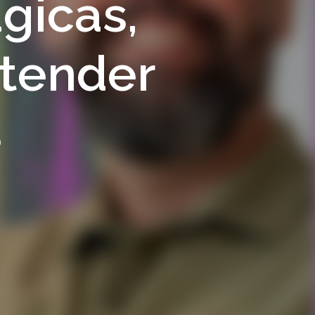
gicas,
ntender
s