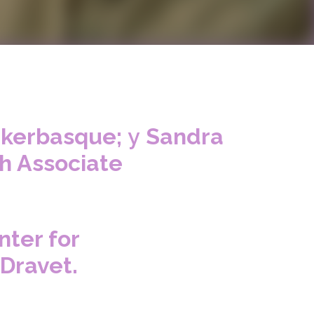
 Ikerbasque;
y
Sandra
ch Associate
nter for
Dravet.