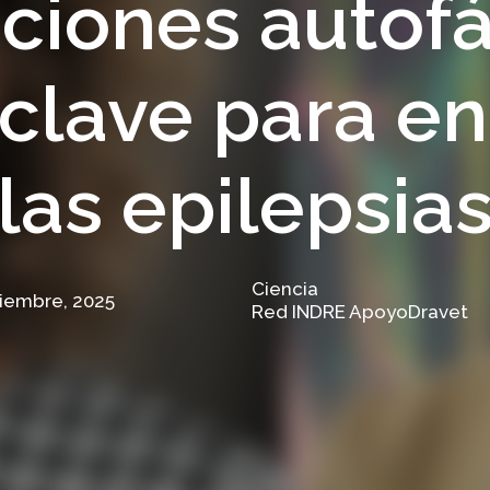
aciones autofá
clave para e
las epilepsia
Ciencia
iembre, 2025
Red INDRE ApoyoDravet