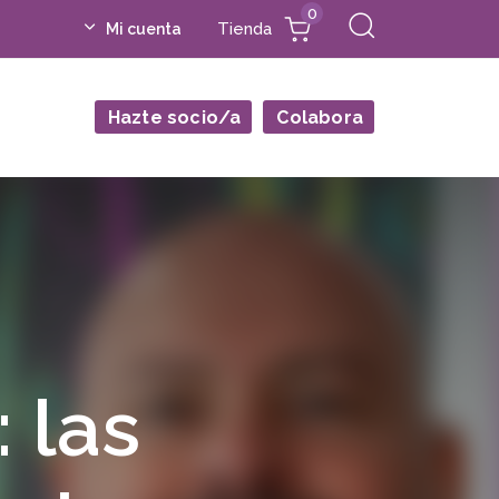
0
Tienda
Mi cuenta
Hazte socio/a
Colabora
 las