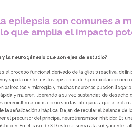
a epilepsia son comunes a mu
lo que amplía el impacto pot
n y la neurogénesis que son ejes de estudio?
 el proceso funcional derivado de la gliosis reactiva, defin
a muy rápidamente tras los episodios de hiperexcitación neuro
n astrocitos y microglía y muchas neuronas pueden llegar a m
pida y mueren, liberando a su vez sustancias de desecho q
 neuroinflamatorios como son las citoquinas, que afectan a l
e la señalización sináptica. Dejan de regular el balance de i
r el precursor del principal neurotransmisor inhibidor. Es u
nhibición. En el caso de SD esto se suma a la subyacente falt