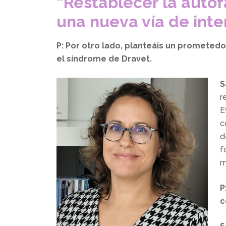
“Restablecer la autof
una nueva vía de inte
P: Por otro lado, planteáis un prometedo
el síndrome de Dravet.
S
r
E
c
d
f
m
P
c