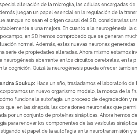
special alteración de la microglía, las células encargadas de “
demás juegan un papel esencial en la regulación de la transmi
ue aunque no sean el origen causal del SD, considerarlas una
otablemente a una mejora. En cuanto a la neurogénesis, la 
ipocampo, en SD hemos comprobado que se generan muchí
ituación normal. Además, estas nuevas neuronas generadas en
na serie de propiedades alteradas. Ahora mismo estamos in
e neurogénesis aberrante en los circuitos cerebrales, en la 
n la cognición. Quizá la neurogénesis pueda ofrecer también
andra Soukup:
Hace un año, trasladamos el laboratorio de 
ncorporamos un nuevo organismo modelo, la mosca de la fruta
mo funciona la autofagia, un proceso de degradación y reci
que, en las sinapsis, las conexiones neuronales que permit
lada por un conjunto de proteínas sinápticas. Ahora hemos d
gia para renovar los componentes de las vesículas sinápticas
igando el papel de la autofagia en la neurotransmisión y su