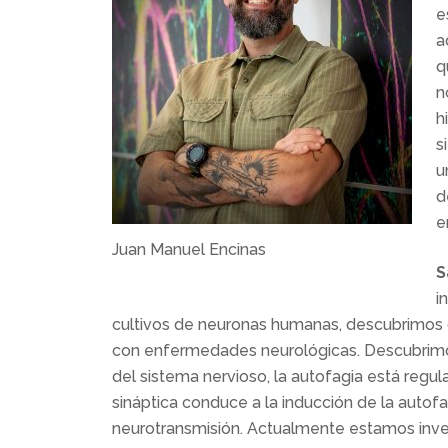
e
a
q
n
h
s
u
d
e
Juan Manuel Encinas
S
i
cultivos de neuronas humanas, descubrimos có
con enfermedades neurológicas. Descubrimos 
del sistema nervioso, la autofagia está regu
sináptica conduce a la inducción de la autofa
neurotransmisión. Actualmente estamos invest