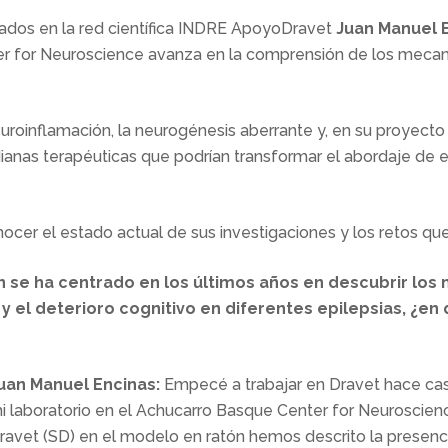
grados en la red científica INDRE ApoyoDravet
Juan Manuel 
r for Neuroscience avanza en la comprensión de los mecani
roinflamación, la neurogénesis aberrante y, en su proyecto m
dianas terapéuticas que podrían transformar el abordaje de e
er el estado actual de sus investigaciones y los retos que 
n se ha centrado en los últimos años en descubrir lo
s y el deterioro cognitivo en diferentes epilepsias, 
uan Manuel Encinas:
Empecé a trabajar en Dravet hace ca
i laboratorio en el Achucarro Basque Center for Neuroscien
ravet (SD) en el modelo en ratón hemos descrito la presenci