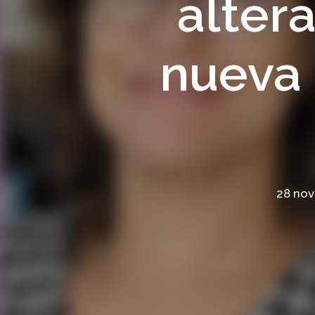
alter
nueva 
28 nov