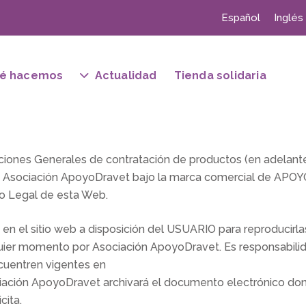
Español
Inglés
é hacemos
Actualidad
Tienda solidaria
ciones Generales de contratación de productos (en adelante,
e Asociación ApoyoDravet bajo la marca comercial de AP
so Legal de esta Web.
n el sitio web a disposición del USUARIO para reproducirla
quier momento por Asociación ApoyoDravet. Es responsabili
ncuentren vigentes en
iación ApoyoDravet archivará el documento electrónico dond
cita.