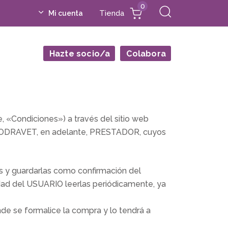
0
Tienda
Mi cuenta
Hazte socio/a
Colabora
 «Condiciones») a través del sitio web
OYODRAVET, en adelante, PRESTADOR, cuyos
s y guardarlas como confirmación del
dad del USUARIO leerlas periódicamente, ya
e se formalice la compra y lo tendrá a