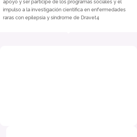
apoyo y ser partícipe de los programas sociales y el
impulso a la investigación científica en enfermedades
raras con epilepsia y síndrome de Dravet4
Accede a Bizum desde tu móvil y busca en el menú la opció
ONAR ONGS. Selecciona o busca ApoyoDravet o introduce 