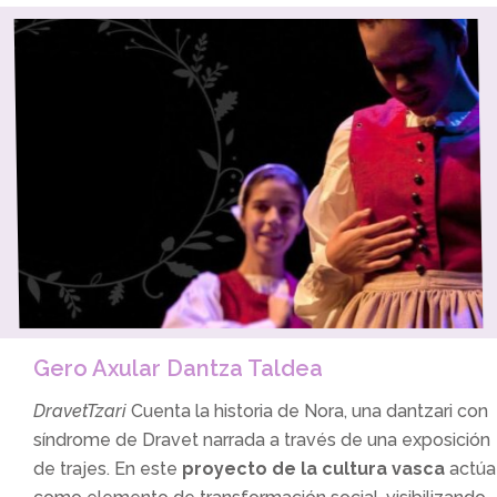
Gero Axular Dantza Taldea
DravetTzari
Cuenta la historia de Nora, una dantzari con
síndrome de Dravet narrada a través de una exposición
de trajes. En este
proyecto de la cultura vasca
actúa