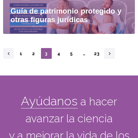
Guía de patrimonio protegido y
otras figuras jurídicas
1
2
3
4
5
…
23
Ayúdanos
a hacer
avanzar la ciencia
y a mejorar la vida de los