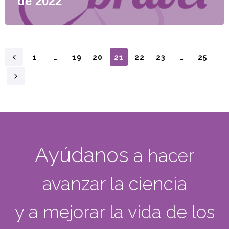
de 2022
1
…
19
20
21
22
23
…
25
Ayúdanos
a hacer
avanzar la ciencia
y a mejorar la vida de los