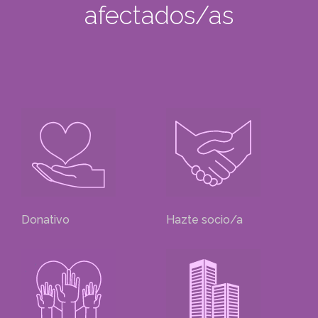
afectados/as
Donativo
Hazte socio/a