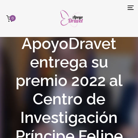
Tog
0
navi
ApoyoDravet
entrega su
premio 2022 al
Centro de
Investigación
Príncipe Felipe