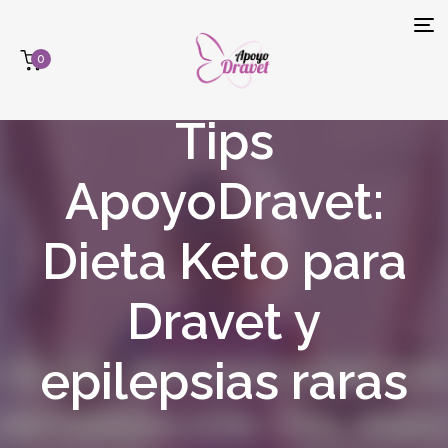
Tog
0
navi
Tips
ApoyoDravet:
Dieta Keto para
Dravet y
epilepsias raras