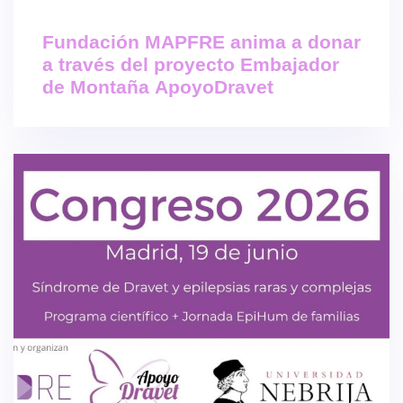
Fundación MAPFRE anima a donar
a través del proyecto Embajador
de Montaña ApoyoDravet