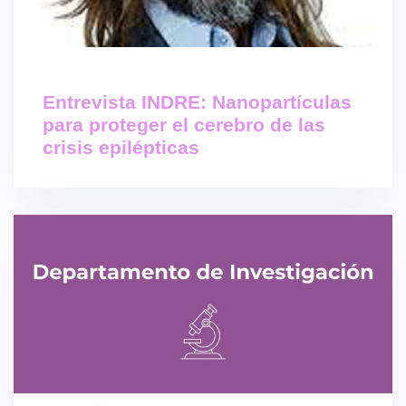
Entrevista INDRE: Nanopartículas
para proteger el cerebro de las
crisis epilépticas