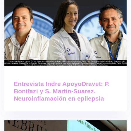
Entrevista Indre ApoyoDravet: P.
Bonifazi y S. Martin-Suarez.
Neuroinflamación en epilepsia