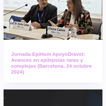
Jornada EpiHum ApoyoDravet:
Avances en epilepsias raras y
complejas (Barcelona, 24 octubre
2024)