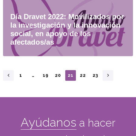
Día Dravet 2022: Movilizados por
la investigación y la innovación
social, en apoyo de los
afectados/as
1
…
19
20
21
22
23
Ayúdanos
a hacer