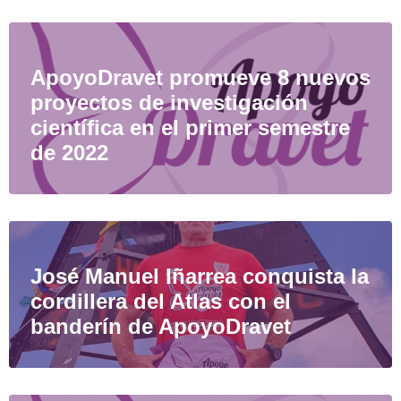
ApoyoDravet promueve 8 nuevos
proyectos de investigación
científica en el primer semestre
de 2022
José Manuel Iñarrea conquista la
cordillera del Atlas con el
banderín de ApoyoDravet