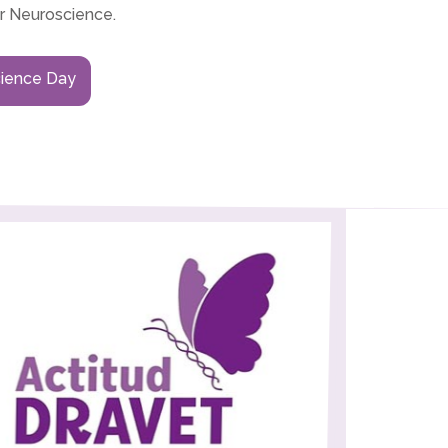
r Neuroscience.
ience Day