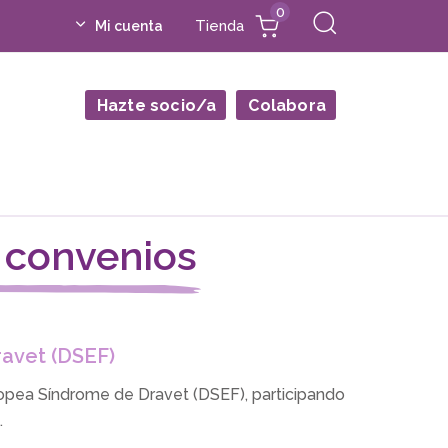
0
Tienda
Mi cuenta
Hazte socio/a
Colabora
y convenios
avet (DSEF)
pea Síndrome de Dravet (DSEF)​, participando
.