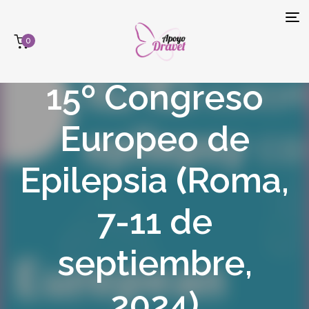
Tog
0
navi
15º Congreso
Europeo de
Epilepsia
(
Roma,
7-11 de
septiembre,
2024)