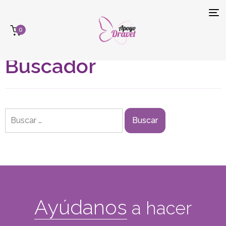
Tog
Inicio
> Buscador
0
navi
Buscador
Ayúdanos
a hacer