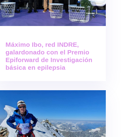
Máximo Ibo, red INDRE,
galardonado con el Premio
Epiforward de Investigación
básica en epilepsia