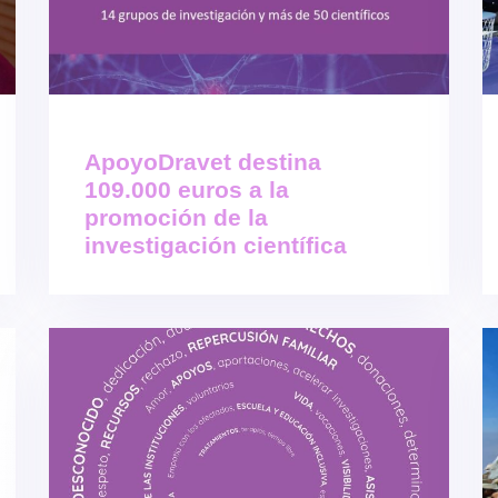
ApoyoDravet destina
109.000 euros a la
promoción de la
investigación científica