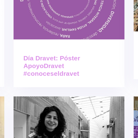
Día Dravet: Póster
ApoyoDravet
#conoceseldravet