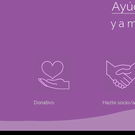
Ayú
y a m
Donativo
Hazte socio/a