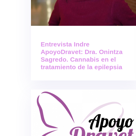
Entrevista Indre
ApoyoDravet: Dra. Onintza
Sagredo. Cannabis en el
tratamiento de la epilepsia