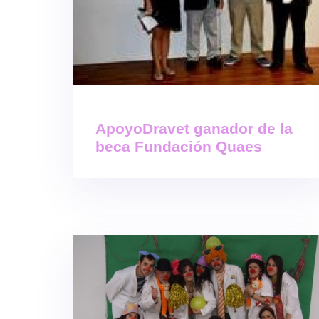
ApoyoDravet ganador de la
beca Fundación Quaes