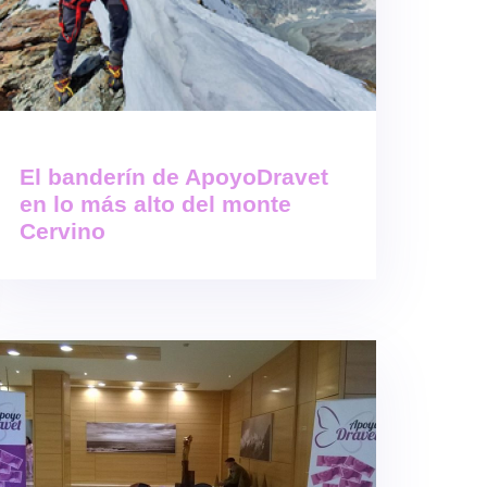
El banderín de ApoyoDravet
en lo más alto del monte
Cervino